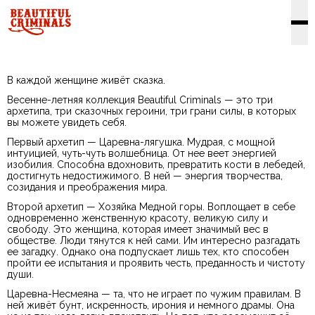
В каждой женщине живёт сказка.
Весенне-летняя коллекция Beautiful Criminals — это три
архетипа, три сказочных героини, три грани силы, в которых
вы можете увидеть себя.
Первый архетип — Царевна-лягушка. Мудрая, с мощной
интуицией, чуть-чуть волшебница. От нее веет энергией
изобилия. Способна вдохновить, превратить кости в лебедей,
достигнуть недостижимого. В ней — энергия творчества,
созидания и преображения мира.
Второй архетип — Хозяйка Медной горы. Воплощает в себе
одновременно женственную красоту, великую силу и
свободу. Это женщина, которая имеет значимый вес в
обществе. Люди тянутся к ней сами. Им интересно разгадать
ее загадку. Однако она подпускает лишь тех, кто способен
пройти ее испытания и проявить честь, преданность и чистоту
души.
Царевна-Несмеяна — та, что не играет по чужим правилам. В
ней живёт бунт, искренность, ирония и немного драмы. Она