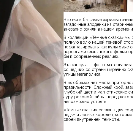
Что если бы самые харизматичные
загадочные злодейки из старинны
внезапно ожили в нашем времени
В коллекции «Тёмные сказки» мы 
полную волю нашей теневой стор
пофантазировать, как культовые 
персонажи славянского фольклор
бы в современных реалиях.
Эта капсула — фэшн-материализац
сошедших со страниц мрачных ск
улицы мегаполиса.
В их образах нет места приторно
правильности. Сложный крой, за
глубокий цвет и магнетические с
ауру роковой тайны, перед котор
невозможно устоять.
«Тёмные сказки» созданы для со
ведьм и лесных королев, которые
своей внутренней темноты.