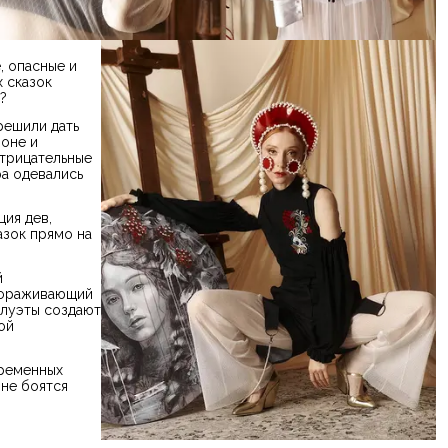
, опасные и
х сказок
?
решили дать
оне и
отрицательные
а одевались
ия дев,
азок прямо на
й
вораживающий
илуэты создают
ой
временных
 не боятся