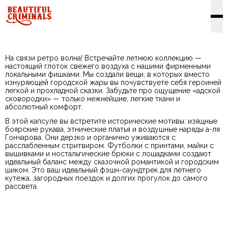
На связи ретро волна! Встречайте летнюю коллекцию —
настоящий глоток свежего воздуха с нашими фирменными
локальными фишками. Мы создали вещи, в которых вместо
изнуряющей городской жары вы почувствуете себя героиней
легкой и прохладной сказки. Забудьте про ощущение «адской
сковородки» — только нежнейшие, легкие ткани и
абсолютный комфорт.
В этой капсуле вы встретите исторические мотивы: изящные
боярские рукава, этнические платья и воздушные наряды а-ля
Гончарова. Они дерзко и органично уживаются с
расслабленным стритвиром. Футболки с принтами, майки с
вышивками и ностальгические брюки с лошадками создают
идеальный баланс между сказочной романтикой и городским
шиком. Это ваш идеальный фэшн-саундтрек для летнего
кутежа, загородных поездок и долгих прогулок до самого
рассвета.