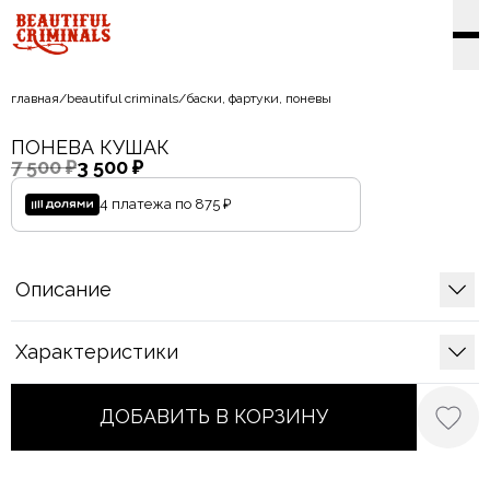
главная
/
beautiful criminals
/
баски, фартуки, поневы
ПОНЕВА КУШАК
7 500 ₽
3 500 ₽
4 платежа по
875 ₽
Описание
Характеристики
ДОБАВИТЬ В КОРЗИНУ