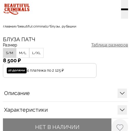
главная
/
beautiful criminals
/
блузы, рубашки
БЛУЗА ПАТЧ
Размер
Таблица размеров
S/M
M/L
L/XL
8 500 ₽
4 платежа по
2 125 ₽
Описание
Характеристики
НЕТ В НАЛИЧИИ