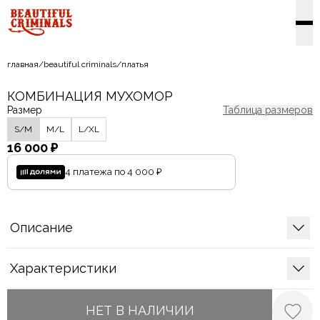
главная
/
beautiful criminals
/
платья
КОМБИНАЦИЯ МУХОМОР
Размер
Таблица размеров
S/M
M/L
L/XL
16 000 ₽
4 платежа по
4 000 ₽
Описание
Характеристики
НЕТ В НАЛИЧИИ