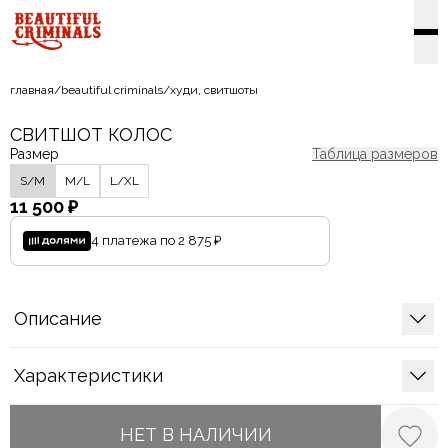
главная
/
beautiful criminals
/
худи, свитшоты
СВИТШОТ КОЛОС
Размер
Таблица размеров
S/M
M/L
L/XL
11 500 ₽
4 платежа по
2 875 ₽
Описание
Характеристики
НЕТ В НАЛИЧИИ