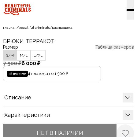
главная
/
beautiful criminals
/
распродажа
БРЮКИ ТЕРРАКОТ
Размер
Таблица размеров
S/M
M/L
L/XL
7 500 ₽
6 000 ₽
4 платежа по
1 500 ₽
Описание
Характеристики
НЕТ В НАЛИЧИИ