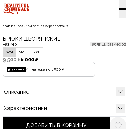
главная
/
beautiful criminals
/
распродажа
БРЮКИ ДВОРЯНСКИЕ
Размер
Таблица размеров
S/M
M/L
L/XL
9 500 ₽
6 000 ₽
4 платежа по
1 500 ₽
Описание
Характеристики
ДОБАВИТЬ В КОРЗИНУ