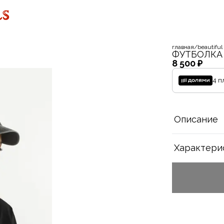
главная
/
beautiful
ФУТБОЛКА
8 500 ₽
4 п
Описание
Характери